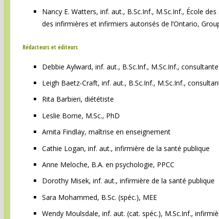
Nancy E. Watters, inf. aut., B.Sc.Inf., M.Sc.Inf., École de
des infirmières et infirmiers autorisés de l’Ontario, Group
Rédacteurs et éditeurs
Debbie Aylward, inf. aut., B.Sc.Inf., M.Sc.Inf., consultante
Leigh Baetz-Craft, inf. aut., B.Sc.Inf., M.Sc.Inf., consulta
Rita Barbieri, diététiste
Leslie Borne, M.Sc., PhD
Arnita Findlay, maîtrise en enseignement
Cathie Logan, inf. aut., infirmière de la santé publique
Anne Meloche, B.A. en psychologie, PPCC
Dorothy Misek, inf. aut., infirmière de la santé publique
Sara Mohammed, B.Sc. (spéc.), MEE
Wendy Moulsdale, inf. aut. (cat. spéc.), M.Sc.Inf., infirm