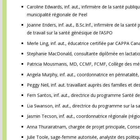
Caroline Edwards, inf. aut., infirmière de la santé publi
municipalité régionale de Peel
Joanne Enders, inf. aut., B.Sc.Inf., infirmière de la san
de travail sur la santé génésique de l’ASPO
Merle Ling, inf. aut., éducatrice certifiée par CAPPA Can
Stephanie MacDonald, consultante diplômée en lactatio
Patricia Mousmanis, MD, CCMF, FCMF, Collège des méde
Angela Murphy, inf. aut., coordonnatrice en périnatalité
Peggy Neil, inf. aut. travaillant auprès des familles et 
Fern Santos, inf. aut., directrice du programme Santé d
Lia Swanson, inf. aut., directrice du programme sur la 
Jasmin Tecson, inf. aut., coordonnatrice régionale (rég
Anna Thurairatnam, chargée de projet principale, Conseil
Julie Toole, sage-femme autorisée, analyste des politi