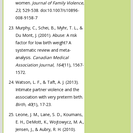
women.
Journal of Family Violence,
23
, 529-538. doi:10.1007/s10896-
008-9158-7
Murphy, C., Schei, B., Myhr, T. L., &
Du Mont, J. (2001). Abuse: A risk
factor for low birth weight? A
systematic review and meta-
analysis.
Canadian Medical
Association Journal, 164
(11), 1567-
1572.
Watson, L. F., & Taft, A. J. (2013).
Intimate partner violence and the
association with very preterm birth.
Birth, 40
(1), 17-23.
Leone, J. M., Lane, S. D., Koumans,
E. H., DeMott, K., Wojtowycz, M. A.,
Jensen, J., & Aubry, R. H. (2010).