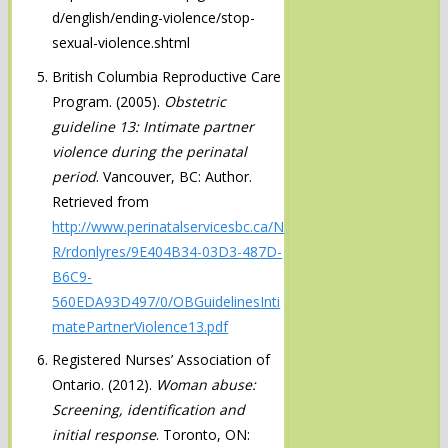
d/english/ending-violence/stop-
sexual-violence.shtml
British Columbia Reproductive Care
Program. (2005).
Obstetric
guideline 13: Intimate partner
violence during the perinatal
period
. Vancouver, BC: Author.
Retrieved from
http://www.perinatalservicesbc.ca/N
R/rdonlyres/9E404B34-03D3-487D-
B6C9-
560EDA93D497/0/OBGuidelinesInti
matePartnerViolence13.pdf
Registered Nurses’ Association of
Ontario. (2012).
Woman abuse:
Screening, identification and
initial response
. Toronto, ON: