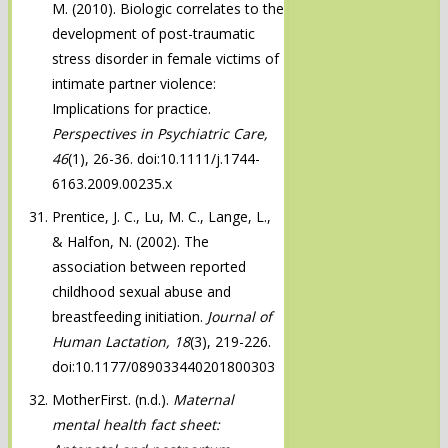
M. (2010). Biologic correlates to the
development of post-traumatic
stress disorder in female victims of
intimate partner violence:
Implications for practice.
Perspectives in Psychiatric Care,
46
(1), 26-36. doi:10.1111/j.1744-
6163.2009.00235.x
Prentice, J. C., Lu, M. C., Lange, L.,
& Halfon, N. (2002). The
association between reported
childhood sexual abuse and
breastfeeding initiation.
Journal of
Human Lactation, 18
(3), 219-226.
doi:10.1177/089033440201800303
MotherFirst. (n.d.).
Maternal
mental health fact sheet: