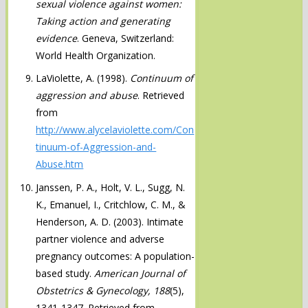
sexual violence against women:
Taking action and generating
evidence
. Geneva, Switzerland:
World Health Organization.
LaViolette, A. (1998).
Continuum of
aggression and abuse
. Retrieved
from
http://www.alycelaviolette.com/Con
tinuum-of-Aggression-and-
Abuse.htm
Janssen, P. A., Holt, V. L., Sugg, N.
K., Emanuel, I., Critchlow, C. M., &
Henderson, A. D. (2003). Intimate
partner violence and adverse
pregnancy outcomes: A population-
based study.
American Journal of
Obstetrics & Gynecology, 188
(5),
1341-1347. Retrieved from