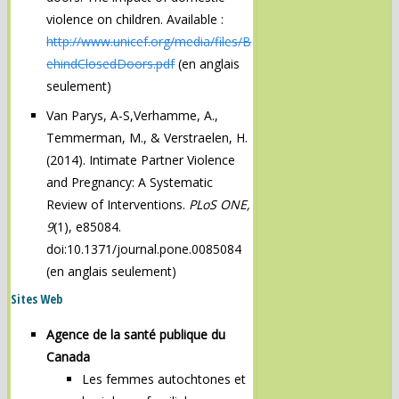
violence on children. Available :
http://www.unicef.org/media/files/B
ehindClosedDoors.pdf
(en anglais
seulement)
Van Parys, A-S,Verhamme, A.,
Temmerman, M., & Verstraelen, H.
(2014). Intimate Partner Violence
and Pregnancy: A Systematic
Review of Interventions.
PLoS ONE,
9
(1), e85084.
doi:10.1371/journal.pone.0085084
(en anglais seulement)
Sites Web
Agence de la santé publique du
Canada
Les femmes autochtones et