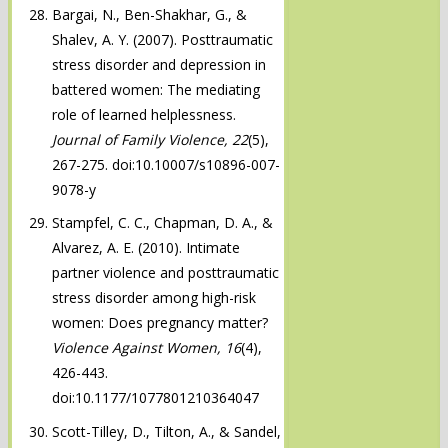
Bargai, N., Ben-Shakhar, G., &
Shalev, A. Y. (2007). Posttraumatic
stress disorder and depression in
battered women: The mediating
role of learned helplessness.
Journal of Family Violence, 22
(5),
267-275. doi:10.10007/s10896-007-
9078-y
Stampfel, C. C., Chapman, D. A., &
Alvarez, A. E. (2010). Intimate
partner violence and posttraumatic
stress disorder among high-risk
women: Does pregnancy matter?
Violence Against Women, 16
(4),
426-443.
doi:10.1177/1077801210364047
Scott-Tilley, D., Tilton, A., & Sandel,