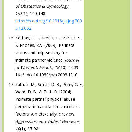
of Obstetrics & Gynecology,
195
(1), 140-148.
http://dx.doi.org/10.1016/j.ajog.200
5.12.052
Kothari, C. L., Cerulli, C., Marcus, S.,
& Rhodes, K.V. (2009). Perinatal
status and help-seeking for
intimate partner violence.
Journal
of Women’s Health, 18
(10), 1639-
1646. doi:10.1089/jwh.2008.1310
Stith, S. M., Smith, D. B., Penn, C. E.,
Ward, D. B., & Tritt, D. (2004).
Intimate partner physical abuse
perpetration and victimization risk
factors: A meta-analytic review.
Aggression and Violent Behavior,
10
(1), 65-98.