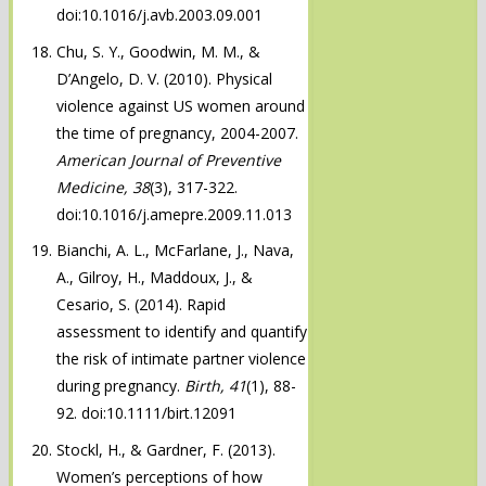
doi:10.1016/j.avb.2003.09.001
Chu, S. Y., Goodwin, M. M., &
D’Angelo, D. V. (2010). Physical
violence against US women around
the time of pregnancy, 2004-2007.
American Journal of Preventive
Medicine, 38
(3), 317-322.
doi:10.1016/j.amepre.2009.11.013
Bianchi, A. L., McFarlane, J., Nava,
A., Gilroy, H., Maddoux, J., &
Cesario, S. (2014). Rapid
assessment to identify and quantify
the risk of intimate partner violence
during pregnancy.
Birth, 41
(1), 88-
92. doi:10.1111/birt.12091
Stockl, H., & Gardner, F. (2013).
Women’s perceptions of how