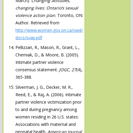
March).
Changing attitudes,
changing lives:
Ontario
‘s sexual
violence action plan
. Toronto, ON:
Author. Retrieved from
http://www.women.gov.on.ca/owd/
docs/svap.pdf
Pellizzari, R., Mason, R., Grant, L.,
Cherniak, D., & Moore, B. (2005).
Intimate partner violence
consensus statement.
JOGC, 27
(4),
365-388.
Silverman, J. G., Decker, M. R.,
Reed, E., & Raj, A. (2006). Intimate
partner violence victimization prior
to and during pregnancy among
women residing in 26 U.S. states:
Associations with maternal and
neonatal health.
American Journal