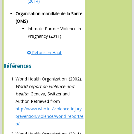
(2014)
Organisation mondiale de la Santé :
(OMS)
Intimate Partner Violence in
Pregnancy (2011)
Retour en Haut
Références
World Health Organization. (2002).
World report on violence and
health
. Geneva, Switzerland:
Author. Retrieved from
http://www.who.int/violence_injury_
prevention/violence/world_report/e
n/
World Health Organization. (2011).