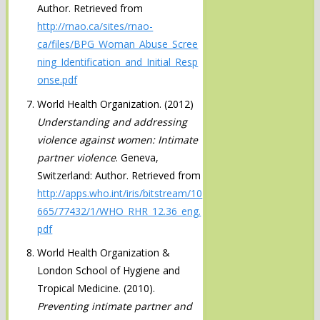
Author. Retrieved from
http://rnao.ca/sites/rnao-
ca/files/BPG_Woman_Abuse_Scree
ning_Identification_and_Initial_Resp
onse.pdf
World Health Organization. (2012)
Understanding and addressing
violence against women: Intimate
partner violence
. Geneva,
Switzerland: Author. Retrieved from
http://apps.who.int/iris/bitstream/10
665/77432/1/WHO_RHR_12.36_eng.
pdf
World Health Organization &
London School of Hygiene and
Tropical Medicine. (2010).
Preventing intimate partner and